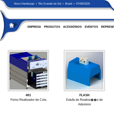
Novo Hamburgo • Rio Grande do Sul • Brasil • 07/08/2026
EMPRESA
PRODUTOS
ACESSÓRIOS
EVENTOS
REPRESE
401
FLASH
Forno Reativador de Cola
Estufa de Reativa��o de
Adesivos