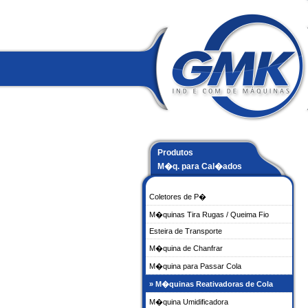
Produtos
M�q. para Cal�ados
Coletores de P�
M�quinas Tira Rugas / Queima Fio
Esteira de Transporte
M�quina de Chanfrar
M�quina para Passar Cola
» M�quinas Reativadoras de Cola
M�quina Umidificadora