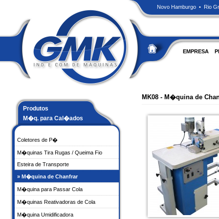
Novo Hamburgo • Rio Gra
EMPRESA
P
MK08 - M�quina de Chan
Produtos
M�q. para Cal�ados
Coletores de P�
M�quinas Tira Rugas / Queima Fio
Esteira de Transporte
» M�quina de Chanfrar
M�quina para Passar Cola
M�quinas Reativadoras de Cola
M�quina Umidificadora